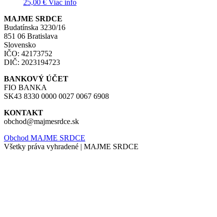
25,00
€
Viac info
MAJME SRDCE
Budatínska 3230/16
851 06 Bratislava
Slovensko
IČO: 42173752
DIČ: 2023194723
BANKOVÝ ÚČET
FIO BANKA
SK43 8330 0000 0027 0067 6908
KONTAKT
obchod@majmesrdce.sk
Obchod MAJME SRDCE
Všetky práva vyhradené | MAJME SRDCE