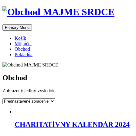
Skip
to
content
Primary Menu
Košík
Môj účet
Obchod
Pokladňa
Obchod
Zobrazený jediný výsledok
CHARITATÍVNY KALENDÁR 2024